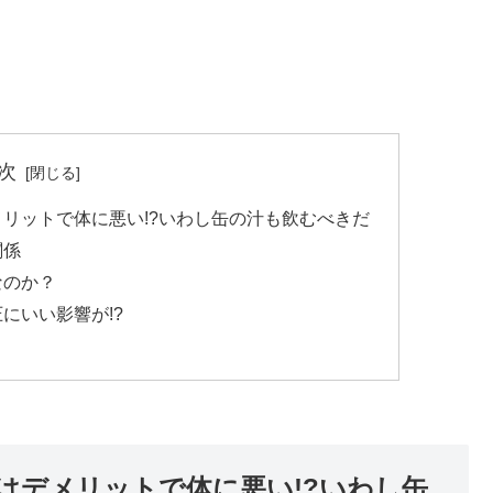
次
リットで体に悪い!?いわし缶の汁も飲むべきだ
関係
なのか？
にいい影響が!?
はデメリットで体に悪い!?いわし缶