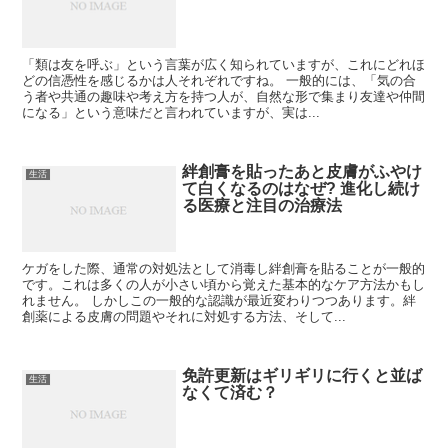
「類は友を呼ぶ」という言葉が広く知られていますが、これにどれほ
どの信憑性を感じるかは人それぞれですね。 一般的には、「気の合
う者や共通の趣味や考え方を持つ人が、自然な形で集まり友達や仲間
になる」という意味だと言われていますが、実は...
絆創膏を貼ったあと皮膚がふやけ
生活
て白くなるのはなぜ? 進化し続け
る医療と注目の治療法
ケガをした際、通常の対処法として消毒し絆創膏を貼ることが一般的
です。これは多くの人が小さい頃から覚えた基本的なケア方法かもし
れません。 しかしこの一般的な認識が最近変わりつつあります。絆
創薬による皮膚の問題やそれに対処する方法、そして...
免許更新はギリギリに行くと並ば
生活
なくて済む？