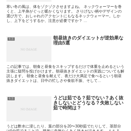
寒い冬の風は、体をゾクゾクさせますよね。 ネックウォーマーを巻
くと、上半身がぐっと暖かくなります。 さりげない柄やデザインの
選び方で、おしゃれのアクセントにもなるネックウォーマー。しか
し、上下をどうするか、注意が必要ですか？ ...
朝昼抜きのダイエットが逆効果な
生活
理由5選
この記事では、朝食と昼食をスキップするだけで体重を止めるという
主張に疑問を投げかけます。朝昼抜きダイエットの実践についても解
説します。 朝食と昼食を耐えて、夜だけ大満足で食べるという朝昼
抜きダイエットは、日中の忙しさや食欲不振、そして...
うどは茹でる？茹でない？あく抜
生活
きしないとどうなる？失敗しない
茹で時間は？
うどは酢水に浸したり、葉の部分を20〜30秒茹でたりして、茎部分
は5分茹でることで、簡単に失敗なくあく抜きができます。 もちろ