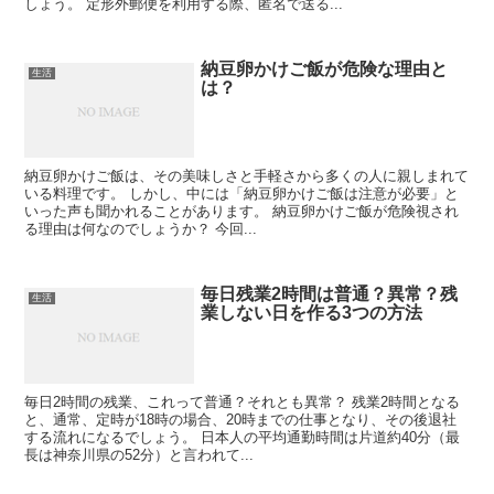
しょう。 定形外郵便を利用する際、匿名で送る...
納豆卵かけご飯が危険な理由と
生活
は？
納豆卵かけご飯は、その美味しさと手軽さから多くの人に親しまれて
いる料理です。 しかし、中には「納豆卵かけご飯は注意が必要」と
いった声も聞かれることがあります。 納豆卵かけご飯が危険視され
る理由は何なのでしょうか？ 今回...
毎日残業2時間は普通？異常？残
生活
業しない日を作る3つの方法
毎日2時間の残業、これって普通？それとも異常？ 残業2時間となる
と、通常、定時が18時の場合、20時までの仕事となり、その後退社
する流れになるでしょう。 日本人の平均通勤時間は片道約40分（最
長は神奈川県の52分）と言われて...