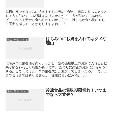
毎日のランチタイムに持参するお弁当のご飯が、通常よりもヌメッと
して糸を引いている経験はありませんか？ 「糸が引いているけれ
ど、これって安全に食べられるのかしら？」 誰しもが食べ物に対し
て不安を感じることがありますよね。 「...
はちみつにお湯を入れてはダメな
食品・料理・レシピ
理由
はちみつは栄養価が高く、しかし一定の温度以上のお湯に入れると効
果が損なわれる可能性があります。 あまりに高温のお湯にはちみつ
を溶かしてしまうと、その栄養成分が減少してしまうため、「毒」と
まで言うまではありませんが、健康に良い飲み物とし...
冷凍食品の賞味期限切れ！いつま
食品・料理・レシピ
でなら大丈夫？