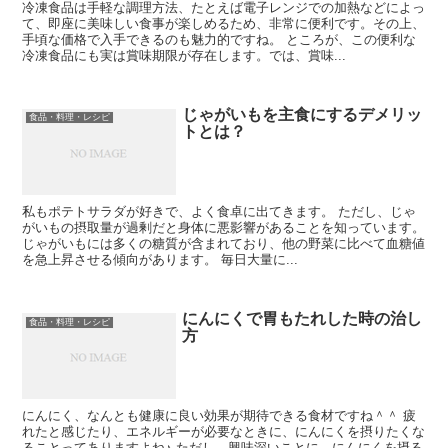
冷凍食品は手軽な調理方法、たとえば電子レンジでの加熱などによっ
て、即座に美味しい食事が楽しめるため、非常に便利です。その上、
手頃な価格で入手できるのも魅力的ですね。 ところが、この便利な
冷凍食品にも実は賞味期限が存在します。では、賞味...
じゃがいもを主食にするデメリッ
食品・料理・レシピ
トとは？
私もポテトサラダが好きで、よく食卓に出てきます。 ただし、じゃ
がいもの摂取量が過剰だと身体に悪影響があることを知っています。
じゃがいもには多くの糖質が含まれており、他の野菜に比べて血糖値
を急上昇させる傾向があります。 毎日大量に...
にんにくで胃もたれした時の治し
食品・料理・レシピ
方
にんにく、なんとも健康に良い効果が期待できる食材ですね＾＾ 疲
れたと感じたり、エネルギーが必要なときに、にんにくを摂りたくな
ることってありますよね♪ ただし、興味深いことに、にんにくを摂る