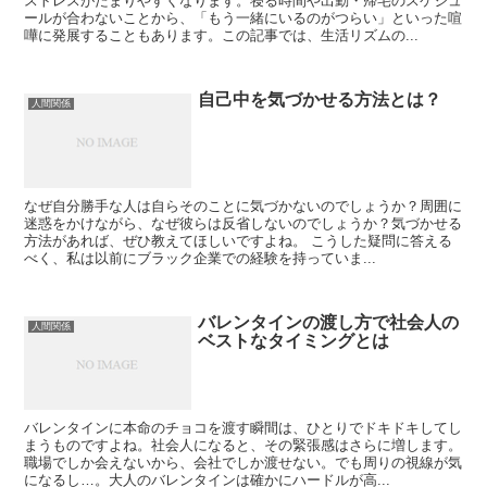
ストレスがたまりやすくなります。寝る時間や出勤・帰宅のスケジュ
ールが合わないことから、「もう一緒にいるのがつらい」といった喧
嘩に発展することもあります。この記事では、生活リズムの...
自己中を気づかせる方法とは？
人間関係
なぜ自分勝手な人は自らそのことに気づかないのでしょうか？周囲に
迷惑をかけながら、なぜ彼らは反省しないのでしょうか？気づかせる
方法があれば、ぜひ教えてほしいですよね。 こうした疑問に答える
べく、私は以前にブラック企業での経験を持っていま...
バレンタインの渡し方で社会人の
人間関係
ベストなタイミングとは
バレンタインに本命のチョコを渡す瞬間は、ひとりでドキドキしてし
まうものですよね。社会人になると、その緊張感はさらに増します。
職場でしか会えないから、会社でしか渡せない。でも周りの視線が気
になるし…。大人のバレンタインは確かにハードルが高...