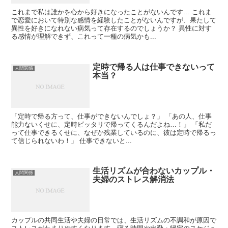
これまで私は誰かを心から好きになったことがないんです… これま
で恋愛において特別な感情を経験したことがないんですが、果たして
異性を好きになれない病気って存在するのでしょうか？ 異性に対す
る感情が理解できず、これって一種の病気かも...
定時で帰る人は仕事できないって
人間関係
本当？
「定時で帰る方って、仕事ができないんでしょ？」 「あの人、仕事
能力ないくせに、定時ピッタリで帰ってくるんだよね…！」 「私だ
って仕事できるくせに、なぜか残業しているのに、彼は定時で帰るっ
て信じられないわ！」 仕事できないと...
生活リズムが合わないカップル・
人間関係
夫婦のストレス解消法
カップルの共同生活や夫婦の日常では、生活リズムの不調和が原因で