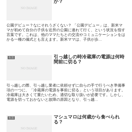
か？
公園デビュー？なにそれうざくない？ 「公園デビュー」は、新米マ
マが初めて自分の子供を近所の公園に連れて行く、という状況を指す
言葉です。これは、他のママたちとの交流やコミュニケーションをは
かる一種の儀式とも言えます。新米ママは、子供が歩...
引っ越しの時冷蔵庫の電源は何時
生活
間前に切る？
引っ越しの際、引っ越し業者に依頼せずに自らの手で行うべき準備事
項の一つに、「冷蔵庫の電源を事前に切る」という項目があります。
冷蔵庫は大きくて重たいため、適切な取り扱いが必要です。しかし、
電源を切っておかないと故障の原因となり、引っ越...
マシュマロは何歳から食べられ
生活
る？