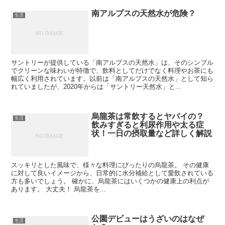
南アルプスの天然水が危険？
生活
サントリーが提供している「南アルプスの天然水」は、そのシンプル
でクリーンな味わいが特徴で、飲料としてだけでなく料理やお茶にも
幅広く利用されています。以前は「南アルプスの天然水」として知ら
れていましたが、2020年からは「サントリー天然水」と...
烏龍茶は常飲するとヤバイの？
生活
飲みすぎると利尿作用や太る症
状！一日の摂取量など詳しく解説
スッキリとした風味で、様々な料理にぴったりの烏龍茶。 その健康
に対して良いイメージから、日常的に水分補給として愛飲されている
方も多いでしょう。 確かに、烏龍茶にはいくつかの健康上の利点が
あります。 大丈夫！ 烏龍茶を...
公園デビューはうざいのはなぜ
生活