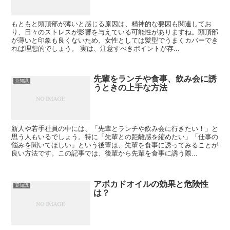
もともと頭頂部が薄いと感じる原因は、精神的な要因も関連してお
り、日々のストレスが影響を与えている可能性がありますね。頭頂部
が薄いと印象も良くないため、女性としては髪型でうまくカバーでき
れば理想的でしょう。 実は、注意すべきポイントが存...
先輩をランチや食事、飲み会に誘
豆知識
うときの上手な方法
新人や若手社員の中には、「先輩とランチや飲み会に行きたい！」と
思う人もいるでしょう。特に「先輩との距離感を縮めたい」「仕事の
悩みを聞いてほしい」という後輩は、先輩を食事に誘ってみることが
良い方法です。この記事では、後輩から先輩を食事に誘う際...
アボカドオイルの効果と危険性
豆知識
は？