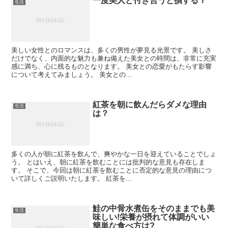
一度美人と付き合うと損する？
生活
美しい女性とのロマンスは、多くの男性が夢見る光景です。 美しさ
だけでなく、内面的な魅力も兼ね備えた美女との時間は、非常に充実
感に満ち、心に残るものとなります。 美女との恋愛がもたらす影響
について考えてみましょう。 美女との...
紅茶を朝に飲んだらダメな理由
生活
は？
多くの人が朝に紅茶を飲んで、爽やかな一日を迎えていることでしょ
う。 とはいえ、朝に紅茶を飲むことには批判的な意見も存在しま
す。 そこで、今回は朝に紅茶を飲むことに否定的な意見の理由につ
いて詳しくご説明いたします。 紅茶を...
鮭の中骨水煮缶をそのままでも美
生活
味しい!栄養が摂れて体調がいい
簡単な食べ方は?