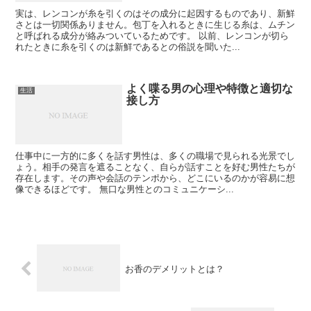
実は、レンコンが糸を引くのはその成分に起因するものであり、新鮮
さとは一切関係ありません。包丁を入れるときに生じる糸は、ムチン
と呼ばれる成分が絡みついているためです。 以前、レンコンが切ら
れたときに糸を引くのは新鮮であるとの俗説を聞いた...
よく喋る男の心理や特徴と適切な
生活
接し方
仕事中に一方的に多くを話す男性は、多くの職場で見られる光景でし
ょう。相手の発言を遮ることなく、自らが話すことを好む男性たちが
存在します。その声や会話のテンポから、どこにいるのかが容易に想
像できるほどです。 無口な男性とのコミュニケーシ...
お香のデメリットとは？