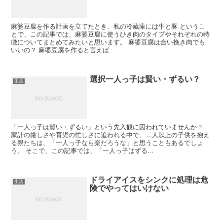
麻婆豆腐を作る計画を立てたとき、私の冷蔵庫には牛と豚 というこ
とで、この記事では、麻婆豆腐に使うひき肉のタイプやそれぞれの特
徴についてまとめてみたいと思います。 麻婆豆腐は合い挽き肉でも
いいの？ 麻婆豆腐を作ると言えば...
選択一人っ子は賢い・ずるい？
生活
「一人っ子は賢い・ずるい」という先入観に囚われていませんか？
家計の厳しさや育児の忙しさに追われる中で、二人以上の子供を抱え
る親たちは、「一人っ子なら楽だろうな」と思うこともあるでしょ
う。 そこで、この記事では、「一人っ子はずる...
ドライアイスをシンクに処理は危
生活
険でやってはいけない