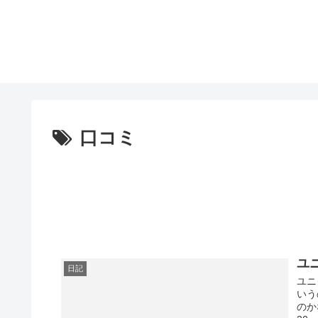
口コミ
ユ
日記
ユニ
いう
のかな