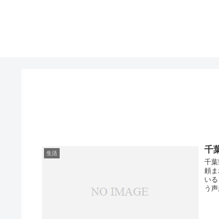
千
生活
千葉
頼ま
いる
う声