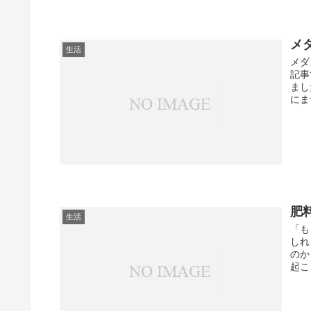
メ
生活
メダ
記事
まし
にま
肥
生活
「も
しれ
のか
起こ