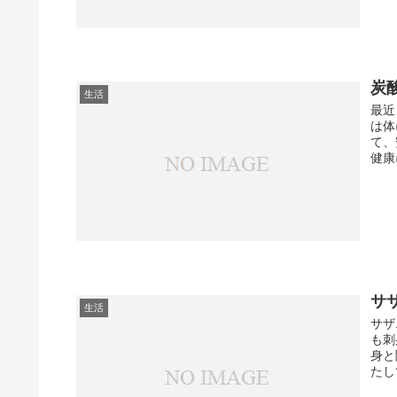
炭
生活
最近
は体
て、
健康
サ
生活
サザ
も刺
身と
たし