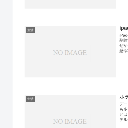
i
生活
iP
削除
ぜか
懸命
ホ
生活
デー
も多
とは
テル