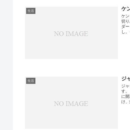
ケ
生活
ケン
切り
ダー
し。
ジ
生活
ジャ
す。
に開
け、