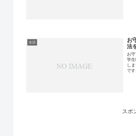
お
生活
法
お守
学生
しま
です
スポ