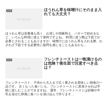
ほうれん草を味噌汁にそのまま入
生活
れても大丈夫？
ほうれん草は栄養価も高く、お浸しや胡麻和え、バターで炒めるな
ど、いろんな料理に使えて便利ですよね。 料理に使う際は下茹でが
必要とされることもありますが、味噌汁にほうれん草を入れる際、わ
ざわざ下茹でする必要性に疑問を感じることもあるかも...
フレンチトーストは一晩漬けるの
生活
は危険？衛生面で注意すべき点
は？
フレンチトースト、子供から大人まで広く愛される美味しい朝食の一
品です。 古くなった食パンも、フレンチトーストに変身させれば手
軽に楽しむことができますね。 通常、フレンチトーストは砂糖や牛
乳を混ぜた卵液に食パンを漬け込んで作ります...