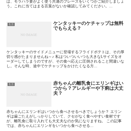
は、モラハラ妻がよく使う共通のフレーズをいくつかご紹介しましょ
う。これに当てはまる言葉がないか確認してみてください。...
ケンタッキーのケチャップは無料
生活
でもらえる？
ケンタッキーのサイドメニューに登場するフライドポテトは、その厚
切り感がたまりませんね～♪ 私はついついいつも大きなLサイズをオ
ーダーしてしまうのですが、その食べ応えに圧倒されること間違いな
し。そんな時、途中でケチャップをかけたくなる方...
赤ちゃんの離乳食にエリンギはい
生活
つから？アレルギーや下痢は大丈
夫？
赤ちゃんにエリンギはいつから食べさせるべきでしょうか？ エリン
ギは歯ごたえがしっかりしていて、クセがなく食べやすい食材です
が、離乳食に取り入れても大丈夫なのか気になりますね。 この記事
では、赤ちゃんにエリンギをいつから食べさせる...