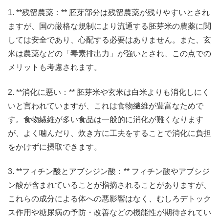
1. **残留農薬：** 胚芽部分は残留農薬が残りやすいとされ
ますが、国の厳格な規制により流通する胚芽米の農薬に関
しては安全であり、心配する必要はありません。また、玄
米は農薬などの「毒素排出力」が強いとされ、この点での
メリットも考慮されます。
2. **消化に悪い：** 胚芽米や玄米は白米よりも消化しにく
いと言われていますが、これは食物繊維が豊富なためで
す。食物繊維が多い食品は一般的に消化が難くなります
が、よく噛んだり、炊き方に工夫をすることで消化に負担
をかけずに摂取できます。
3. **フィチン酸とアブシジン酸：** フィチン酸やアブシジ
ン酸が含まれていることが指摘されることがありますが、
これらの成分による体への悪影響はなく、むしろデトック
ス作用や糖尿病の予防・改善などの機能性が期待されてい