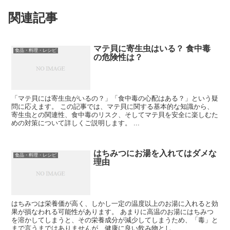
関連記事
マテ貝に寄生虫はいる？ 食中毒
食品・料理・レシピ
の危険性は？
「マテ貝には寄生虫がいるの？」「食中毒の心配はある？」という疑
問に応えます。 この記事では、マテ貝に関する基本的な知識から、
寄生虫との関連性、食中毒のリスク、そしてマテ貝を安全に楽しむた
めの対策について詳しくご説明します。 ...
はちみつにお湯を入れてはダメな
食品・料理・レシピ
理由
はちみつは栄養価が高く、しかし一定の温度以上のお湯に入れると効
果が損なわれる可能性があります。 あまりに高温のお湯にはちみつ
を溶かしてしまうと、その栄養成分が減少してしまうため、「毒」と
まで言うまではありませんが、健康に良い飲み物とし...