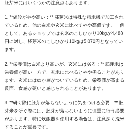
胚芽米にはいくつかの注意点もあります。
1. **値段がやや高い：** 胚芽米は特殊な精米機で加工され
ているため、他の白米や玄米に比べてやや高価です。一例
として、あるショップでは玄米のこしひかり10kgが4,488
円に対し、胚芽米のこしひかり10kgは5,070円となってい
ます。
2. **栄養価は白米より高いが、玄米には劣る：** 胚芽米は
栄養価が高い一方で、玄米に比べるとやや劣ることがあり
ます。玄米にはぬか層がついているため、栄養価が高まる
反面、食感が硬いと感じられることがあります。
3. **研ぐ際に胚芽が落ちないように気をつける必要：** 胚
芽米を研ぐ際には、胚芽が落ちないように慎重に行う必要
があります。特に炊飯器を使用する場合は、注意深く洗米
することが重要です。