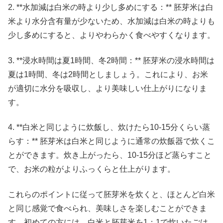
2. **水加減は白米の時より少し多めにする：** 胚芽米は白
米より水分含有量が少ないため、水加減は白米の時よりも
少し多めにすると、よりやわらかく食べやすくなります。
3. **浸水時間は夏1時間、冬2時間：** 胚芽米の浸水時間は
夏は1時間、冬は2時間としましょう。これにより、お米
が適切に水分を吸収し、より美味しい仕上がりになりま
す。
4. **白米と同じように炊飯し、炊けたら10-15分くらい蒸
らす：** 胚芽米は白米と同じように通常の炊飯器で炊くこ
とができます。炊き上がったら、10-15分ほど蒸らすこと
で、お米の粒がよりふっくらと仕上がります。
これらのポイントに従って胚芽米を炊くと、ほとんど白米
と同じ感覚で食べられ、美味しさを楽しむことができま
す。初めての方には、白米と胚芽米を1：1で炊いたごは