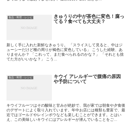
きゅうりの中が茶色に変色！腐っ
食品・料理・レシピ
てる？食べても大丈夫？
新しく手に入れた新鮮なきゅうり。 「スライスして見ると、中はジ
ューシーだけど種の周りが褐色に変色している」 こうした経験、あ
りませんか？ 「これって、まだ食べられるのかな？」 「それとも捨
てた方がいいかな？」 こう...
キウイ アレルギーで腹痛の原因
食品・料理・レシピ
や予防について
キウイフルーツはその酸味と甘みが絶妙で、我が家では朝食や夕食後
のデザートによく取り入れています。年中お店には種類も豊富で、最
近ではゴールドやレインボウなども楽しむことができます。とはい
え、この美味しいキウイにはアレルギーが潜んでいることをご...