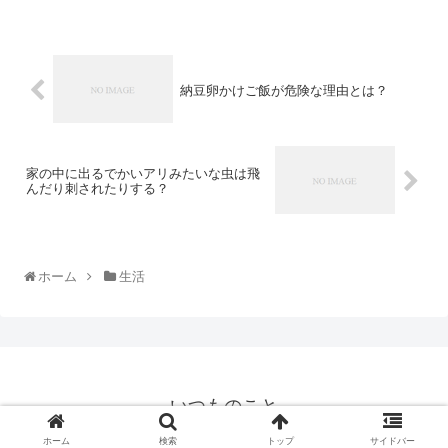
納豆卵かけご飯が危険な理由とは？
家の中に出るでかいアリみたいな虫は飛
んだり刺されたりする？
ホーム
生活
いつものこと
© 2018 いつものこと.
ホーム
検索
トップ
サイドバー