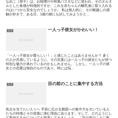
なめこ（滑子）は、お味噌汁や和風パスタなどに使われ、そのヌルヌ
ルとした食感が特徴的ですが、これを赤ちゃんの離乳食に取り入れる
のはいつから安全なのでしょうか。 私は個人的に、その喉越しの感
触が好きで、ある日、1歳の娘にも試してみようかと...
一人っ子彼女がかわいい！
生活
「一人っ子彼女が愛らしい！」と感じたことはありませんか？ 多く
の人が共感しているように、その言葉には一人っ子の彼女たちが持つ
特別な魅力が表れているのかもしれません。 しかし、一人っ子の彼
女との恋愛は独自のものであり、時には悩...
目の前のことに集中する方法
生活
焦点を当てたい人々へ 手前に広がる難題への集中力を欠いている人
たちの特徴とその背後に潜む理由に迫ります。そして、どのようにし
て集中するかについても探求してみましょう。 「目の前のことに集