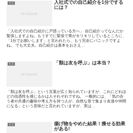
入社式での自己紹介を1分でする
生活
には？
「入社式での自己紹介に戸惑っている方へ」 自己紹介ってなんだか
緊張しますよね。もうすでに緊張で胃がキリキリしているところに、
「1分でお願いします」と言われたら、もう完全にパニックですよ
ね。 でも大丈夫。自己紹介は基本をおさえ...
「類は友を呼ぶ」は本当？
生活
「類は友を呼ぶ」という言葉が広く知られていますが、これにどれほ
どの信憑性を感じるかは人それぞれですね。 一般的には、「気の合
う者や共通の趣味や考え方を持つ人が、自然な形で集まり友達や仲間
になる」という意味だと言われていますが、実は...
揚げ物をやめた結果！痩せる効果
生活
がある!