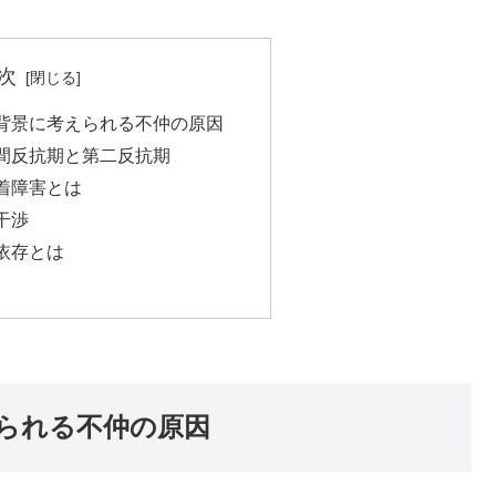
次
の背景に考えられる不仲の原因
中間反抗期と第二反抗期
愛着障害とは
過干渉
共依存とは
えられる不仲の原因