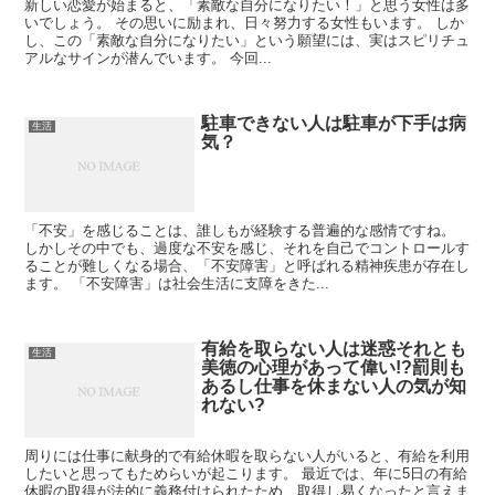
新しい恋愛が始まると、「素敵な自分になりたい！」と思う女性は多
いでしょう。 その思いに励まれ、日々努力する女性もいます。 しか
し、この「素敵な自分になりたい」という願望には、実はスピリチュ
アルなサインが潜んでいます。 今回...
駐車できない人は駐車が下手は病
生活
気？
「不安」を感じることは、誰しもが経験する普遍的な感情ですね。
しかしその中でも、過度な不安を感じ、それを自己でコントロールす
ることが難しくなる場合、「不安障害」と呼ばれる精神疾患が存在し
ます。 「不安障害」は社会生活に支障をきた...
有給を取らない人は迷惑それとも
生活
美徳の心理があって偉い!?罰則も
あるし仕事を休まない人の気が知
れない?
周りには仕事に献身的で有給休暇を取らない人がいると、有給を利用
したいと思ってもためらいが起こります。 最近では、年に5日の有給
休暇の取得が法的に義務付けられたため、取得し易くなったと言えま