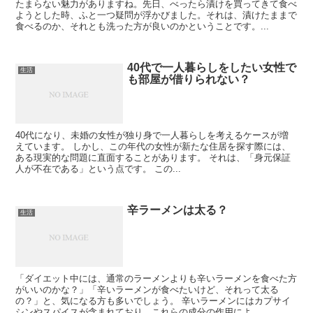
たまらない魅力がありますね。先日、べったら漬けを買ってきて食べ
ようとした時、ふと一つ疑問が浮かびました。それは、漬けたままで
食べるのか、それとも洗った方が良いのかということです。...
40代で一人暮らしをしたい女性で
生活
も部屋が借りられない？
40代になり、未婚の女性が独り身で一人暮らしを考えるケースが増
えています。 しかし、この年代の女性が新たな住居を探す際には、
ある現実的な問題に直面することがあります。 それは、「身元保証
人が不在である」という点です。 この...
辛ラーメンは太る？
生活
「ダイエット中には、通常のラーメンよりも辛いラーメンを食べた方
がいいのかな？」「辛いラーメンが食べたいけど、それって太る
の？」と、気になる方も多いでしょう。 辛いラーメンにはカプサイ
シンやスパイスが含まれており、これらの成分の作用によ...