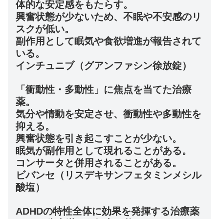
体的な安定感をもたらす。
興奮状態が少ないため、不眠や不安感のリ
スクが低い。
副作用として眠気や食欲増進が報告されて
いる。
インチュニブ（グアンファシン徐放錠）
「衝動性・多動性」に焦点を当てた治療
薬。
気分や情動を安定させ、衝動性や多動性を
抑える。
興奮状態を引き起こすことが少ない。
眠気が副作用として現れることがある。
コンサータと併用されることがある。
ビバンセ（リスデキサンフェタミンメシル
酸塩）
ADHDの特性全体に効果を発揮する治療薬