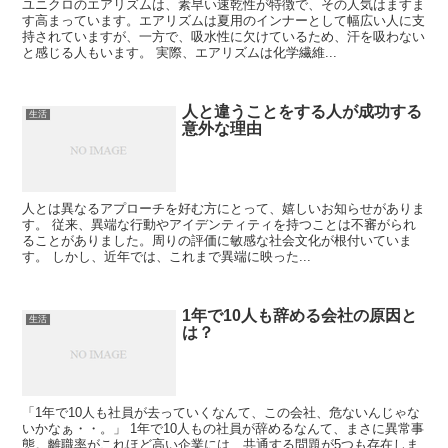
ユニクロのエアリズムは、素早い速乾性が特徴で、その人気はますま
す高まっています。エアリズムは夏用のインナーとして幅広い人に支
持されていますが、一方で、吸水性に欠けているため、汗を吸わない
と感じる人もいます。 実際、エアリズムは化学繊維...
人と違うことをする人が成功する
生活
意外な理由
人とは異なるアプローチを好む方にとって、嬉しいお知らせがありま
す。 従来、異端な行動やアイデンティティを持つことは不審がられ
ることがありました。周りの評価に敏感な社会文化が根付いていま
す。 しかし、近年では、これまで異端に映った...
1年で10人も辞める会社の原因と
生活
は？
「1年で10人も社員が去っていくなんて、この会社、危ないんじゃな
いかなぁ・・。」 1年で10人もの社員が辞めるなんて、まさに異常事
態。離職率がこれほど高い企業には、共通する問題が5つも存在しま