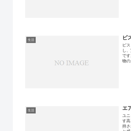
ピ
生活
ピス
し、
です
物の
エ
生活
ユニ
す高
持さ