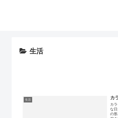
生活
カ
生活
カラ
な日
の形