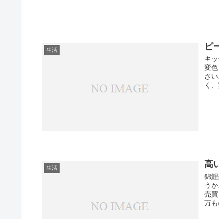
ピ
生活
キッ
変色
さい
く、
高
生活
錦鯉
うか
売買
万も