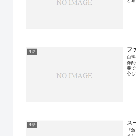
と感
フ
生活
自宅
像配
要で
心し
ス
生活
「急
うし