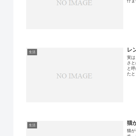
佇ま
レ
生活
実は
さと
と呼
たと
猫
生活
猫が