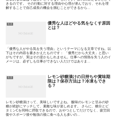
きるのです。 その行動に対する理由や心理が潜んでおり、それを理
解することで自己成長の機会を掴むことができるから...
優秀な人ほどやる気をなくす原因
生活
とは？
「優秀な人がやる気を失う理由」というテーマになる文章ですね。以
下はその内容を書きかえたものです： 「優秀だから大丈夫」と思い
がちですが、実はその逆かもしれません。仕事への情熱を失う人のイ
メージは、必ずしも仕事ができない人だけではありま...
レモン砂糖漬けの日持ちや賞味期
生活
限は？保存方法は？冷凍もでき
る？
レモン砂糖漬けって、美味しいですよね。 酸味のレモンと甘みの砂
糖が絶妙にマッチして、素敵な味が楽しめます。 さらに、糖分とビ
タミンCを同時に摂取できるので、おやつとしてだけでなく、疲労回
復やスポーツ後や勉強の後に食べる人も多いの...