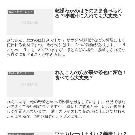
乾燥わかめはそのまま食べられ
食品・料理・レシピ
る？味噌汁に入れても大丈夫？
みなさん、わかめは好きですか？ サラダや味噌汁などの料理によく
使われる食材ですね。 わかめには主に３つの種類があります。 ・生
わかめ 「生」とついていますが、ほとんどの場合、湯通しされてか
ら直ぐに食べることができるわ...
れんこんの穴が黒や茶色に変色！
食品・料理・レシピ
食べても大丈夫？
れんこんは、他の野菜と比べて独特な形をしています。 外見ではた
だの太くて長い棒に見えますが、 輪切りにすると美しい穴が規則正
しく配置されています。 薄くスライスして花の形に仕上げて酢れん
こんにするか、 油で揚げてチップスにす...
ツナカレーはまずい？美味しい？
食品・料理・レシピ