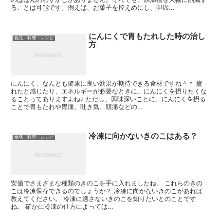
ることは可能です。例えば、お菓子を控えめにし、即席...
にんにくで胃もたれした時の治し
食品・料理・レシピ
方
にんにく、なんとも健康に良い効果が期待できる食材ですね＾＾ 疲
れたと感じたり、エネルギーが必要なときに、にんにくを摂りたくな
ることってありますよね♪ ただし、興味深いことに、にんにくを摂る
ことで胃もたれや胃痛、吐き気、頭痛などの...
冷凍に向かないきのこはある？
食品・料理・レシピ
安価でさまざまな種類のきのこを手に入れましたね。 これらのきの
こは冷凍保存できるのでしょうか？ 冷凍に向かないきのこがあれば
教えてください。 冷凍に適さないきのこを知りたいとのことです
ね。 確かに冷凍の仕方によっては...