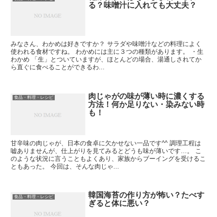
る？味噌汁に入れても大丈夫？
みなさん、わかめは好きですか？ サラダや味噌汁などの料理によく
使われる食材ですね。 わかめには主に３つの種類があります。 ・生
わかめ 「生」とついていますが、ほとんどの場合、湯通しされてか
ら直ぐに食べることができるわ...
肉じゃがの味が薄い時に濃くする
食品・料理・レシピ
方法！何か足りない・染みない時
も！
甘辛味の肉じゃが、日本の食卓に欠かせない一品です^^ 調理工程は
嘘ありませんが、仕上がりを見てみるとどうも味が薄いです…。 こ
のような状況に言うこともよくあり、家族からブーイングを受けるこ
ともあった。 今回は、そんな肉じゃ...
韓国海苔の作り方が怖い？たべす
食品・料理・レシピ
ぎると体に悪い？