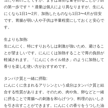
当たり前のことですが、まずは適切な量を摂ることが予防
の第一歩です＾＾適量は個人により異なりますが、生にん
にくなら1日1〜2片、加熱したものなら1日3〜4片が目安
です。胃腸が弱い人や子供は半量程度にしておくと安心で
す。
生よりも加熱:
生にんにく、特にすりおろしは刺激が強いため、避けるこ
とが望ましいです。にんにくは加熱することで胃の負担が
軽減されます。「にんにくホイル焼き」のように加熱して
香りを楽しむ使い方がおすすめです。
タンパク質と一緒に摂取:
にんにくに含まれるアリシンという成分はタンパク質と結
合する性質があります。そのため、肉や魚、卵などと一緒
に摂ることで胃腸への刺激を和らげつつ、料理のおいしさ
を引き出すことができます。にんにくの香りをうつした油