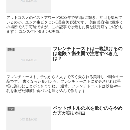
アットコスメのベストアワード2022年で第3位に輝き、注目を集めて
いるのが、ユンス生ビタミンC美白美容液です。 美白美容液は数多く
の場所で入手可能ですが、この記事では最もお得な販売店をご紹介し
ます！ ユンス生ビタミンC美白...
フレンチトーストは一晩漬けるの
生活
は危険？衛生面で注意すべき点
は？
フレンチトースト、子供から大人まで広く愛される美味しい朝食の一
品です。 古くなった食パンも、フレンチトーストに変身させれば手
軽に楽しむことができますね。 通常、フレンチトーストは砂糖や牛
乳を混ぜた卵液に食パンを漬け込んで作ります...
ペットボトルの水を飲むのをやめ
生活
た方が良い理由