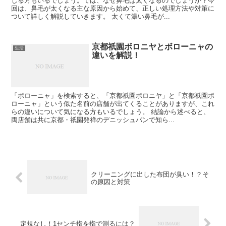
じる方もいるでしょう。では、なぜ鼻毛は太くなるのでしょうか？今
回は、鼻毛が太くなる主な原因から始めて、正しい処理方法や対策に
ついて詳しく解説していきます。 太くて濃い鼻毛が...
京都祇園ボロニヤとボローニャの
生活
違いを解説！
「ボローニャ」を検索すると、「京都祇園ボロニヤ」と「京都祇園ボ
ローニャ」という似た名前の店舗が出てくることがありますが、これ
らの違いについて気になる方もいるでしょう。 結論から述べると、
両店舗は共に京都・祇園発祥のデニッシュパンで知ら...
クリーニングに出した布団が臭い！？そ
の原因と対策
定規なし！1センチ指を指で測るには？