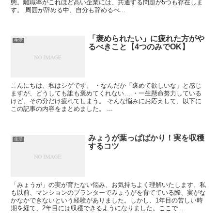
態。離職率がこれほど高い企業には、共通する問題が5つも存在しま
す。 周囲が辞める中、自分も辞めるべ...
「褒められたい」に疲れた方がや
生活
るべきこと【4つのみでOK】
こんにちは、私はシゲです。 ・なんだか「褒めて欲しいな」と感じ
ますが、どうしても誰も褒めてくれない… ・一生懸命努力している
けど、その分だけ疲れてしまう。 そんな悩みにお応えして、以下に
この記事の内容をまとめました。 ...
みょうが葉っぱばかり！実を収穫
生活
するコツ
「みょうが」の実が育たない悩み、お気持ちよく理解いたします。私
も以前、マンションのプランターでみょうがを育てている際、実がな
かなかできないという経験がありました。しかし、1年目の苦しい時
期を経て、2年目には収穫できるようになりました。ここで...