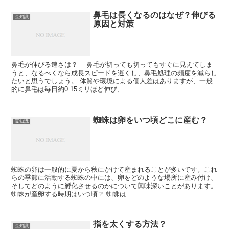
鼻毛は長くなるのはなぜ？伸びる
豆知識
原因と対策
鼻毛が伸びる速さは？ 鼻毛が切っても切ってもすぐに見えてしま
うと、なるべくなら成長スピードを遅くし、鼻毛処理の頻度を減らし
たいと思うでしょう。 体質や環境による個人差はありますが、一般
的に鼻毛は毎日約0.15ミリほど伸び、...
蜘蛛は卵をいつ頃どこに産む？
豆知識
蜘蛛の卵は一般的に夏から秋にかけて産まれることが多いです。これ
らの季節に活動する蜘蛛の中には、卵をどのような場所に産み付け、
そしてどのように孵化させるのかについて興味深いことがあります。
蜘蛛が産卵する時期はいつ頃？ 蜘蛛は...
指を太くする方法？
豆知識