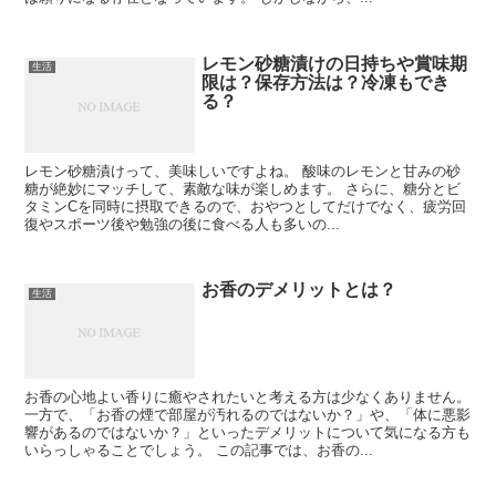
レモン砂糖漬けの日持ちや賞味期
生活
限は？保存方法は？冷凍もでき
る？
レモン砂糖漬けって、美味しいですよね。 酸味のレモンと甘みの砂
糖が絶妙にマッチして、素敵な味が楽しめます。 さらに、糖分とビ
タミンCを同時に摂取できるので、おやつとしてだけでなく、疲労回
復やスポーツ後や勉強の後に食べる人も多いの...
お香のデメリットとは？
生活
お香の心地よい香りに癒やされたいと考える方は少なくありません。
一方で、「お香の煙で部屋が汚れるのではないか？」や、「体に悪影
響があるのではないか？」といったデメリットについて気になる方も
いらっしゃることでしょう。 この記事では、お香の...