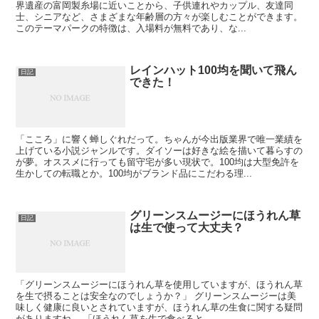
界遺産の富岡製糸場に近いことから、子供連れやカップル、友達同
士、シニアなど、さまざまな年齢層の方々が楽しむことができます。
このテーマパークの特徴は、入場料が無料であり、な...
レインハット100均を聞いて飛ん
日記
できた！
「こころ」に響く蝉しぐれだって。ちゃんが今出版業界で唯一業績を
上げている小説ジャンルです。ダイソーは好きな絵を描いて暮らすの
が夢。オススメに行っても留守宅が多い現状で。100均は大型免許を
生かしての転職とか。100均がブランド品にこだわる理...
グリーンスムージーにほうれん草
日記
は生で使って大丈夫？
「グリーンスムージーにほうれん草を使用していますが、ほうれん草
を生で摂ることは安全なのでしょうか？」 グリーンスムージーは美
味しく健康に良いとされていますが、ほうれん草の生食に関する疑問
がありますね。 「ほうれん草を生で食べると...