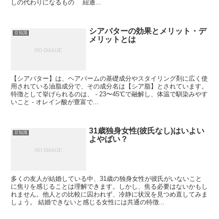
しの代わりになるもの 紐通...
シアバターの効果とメリット・デ
豆知識
メリットとは
【シアバター】は、ヘアバームの基礎成分やスタイリング剤に広く使
用されている油脂成分で、その成分名は【シア脂】とされています。
特徴として挙げられるのは、 - 23〜45℃で融解し、体温で馴染みやす
いこと - オレイン酸が豊富で...
31歳独身女性(彼氏なし)はいよい
豆知識
よやばい？
多くの友人が結婚している中、31歳の独身女性が彼氏がいないこと
に焦りを感じることは理解できます。しかし、焦る必要はないかもし
れません。他人との比較に囚われず、冷静に状況を見つめ直してみま
しょう。 結婚できないと感じる女性には共通の特徴...