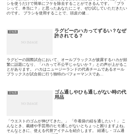
シを使うだけで簡単にフケを除去することができるんです。 「ブラ
シって、本当に？」と思ったあなたにこそ、ぜひ試していただきたい
のです。 ブラシを使用することで、頭皮の健...
ラグビーのハカってずるい？なぜ
豆知識
許されてる？
ラグビーの国際試合において、オールブラックスが披露するハカが頻
繁に話題になり、「ハカって不公平じゃないか？」との声が上がるこ
とがあります。 ハカはニュージーランドの代表チームであるオール
ブラックスが試合前に行う独特のパフォーマンスであ...
ゴム通しやひも通しがない時の代
豆知識
用品
「ウエストのゴムが伸びてきた。」 「巾着袋の紐を通したい！」 こ
んなとき、裁縫や手芸用のヒモ通しがないとちょっと困りますよね。
そんなときに、使える代替アイテムを紹介します。 紐通し・ゴム通