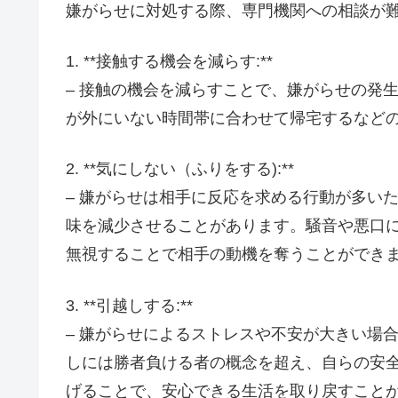
嫌がらせに対処する際、専門機関への相談が
1. **接触する機会を減らす:**
– 接触の機会を減らすことで、嫌がらせの発
が外にいない時間帯に合わせて帰宅するなど
2. **気にしない（ふりをする):**
– 嫌がらせは相手に反応を求める行動が多い
味を減少させることがあります。騒音や悪口
無視することで相手の動機を奪うことができ
3. **引越しする:**
– 嫌がらせによるストレスや不安が大きい場
しには勝者負ける者の概念を超え、自らの安
げることで、安心できる生活を取り戻すこと