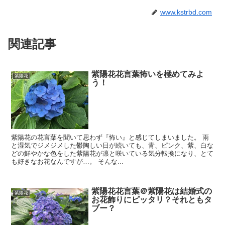
www.kstrbd.com
関連記事
紫陽花花言葉怖いを極めてみよ
紫陽花
う！
紫陽花の花言葉を聞いて思わず『怖い』と感じてしまいました。 雨
と湿気でジメジメした鬱陶しい日が続いても、青、ピンク、紫、白な
どの鮮やかな色をした紫陽花が凛と咲いている気分転換になり、とて
も好きなお花なんですが…。 そんな...
紫陽花花言葉＠紫陽花は結婚式の
紫陽花
お花飾りにピッタリ？それともタ
ブー？