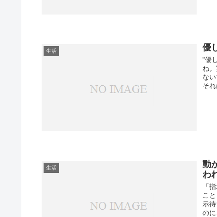
優
生活
"優
ね。
ない
それ
動
生活
わ
「指
こと
示待
のに