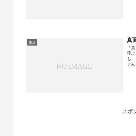
真
生活
「真
呼ぶ
も、
せん
スポ