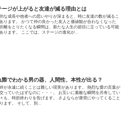
テージが上がると友達が減る理由とは
的な成長や他者への思いやりが深まると、時に友達の数が減るこ
あります。 かつて仲の良かった友人と価値観が合わなくなった
距離をとりたくなる瞬間は、新たな人生の節目に立っている可能
あります。 ここでは、ステージの進化が...
れ際でわかる男の器、人間性、本性が出る？
絆が永遠に続くことは難しい現実があります。 熱烈な愛の言葉が
交っていたはずなのに・・・。 お互いに素敵な瞬間を共有してい
々も、時折終わりを告げます。 さよならが唐突にやってくること
ります。 そして、別...