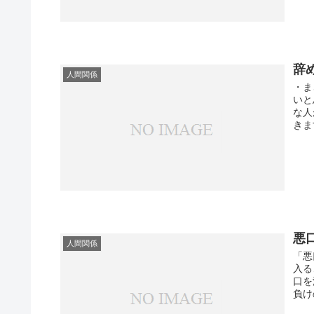
辞
人間関係
・ま
いと
な人
きま
悪
人間関係
「悪
入る
口を
負け