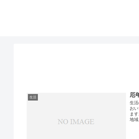
厄
生活
生活
おい
ます
地域