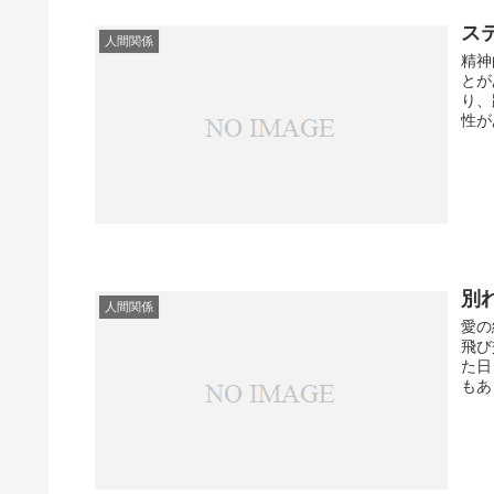
ス
人間関係
精神
とが
り、
性が
別
人間関係
愛の
飛び
た日
もあ