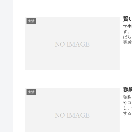
賢
生活
学生
す。
ばら
実感
鶏
生活
鶏胸
やコ
し、
する