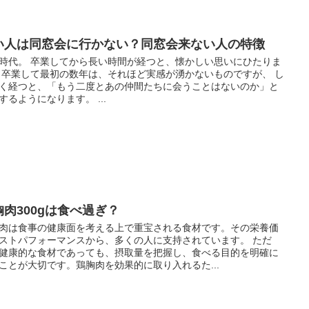
い人は同窓会に行かない？同窓会来ない人の特徴
時代。 卒業してから長い時間が経つと、懐かしい思いにひたりま
 卒業して最初の数年は、それほど実感が湧かないものですが、 し
く経つと、「もう二度とあの仲間たちに会うことはないのか」と
するようになります。 ...
胸肉300gは食べ過ぎ？
肉は食事の健康面を考える上で重宝される食材です。その栄養価
ストパフォーマンスから、多くの人に支持されています。 ただ
健康的な食材であっても、摂取量を把握し、食べる目的を明確に
ことが大切です。鶏胸肉を効果的に取り入れるた...