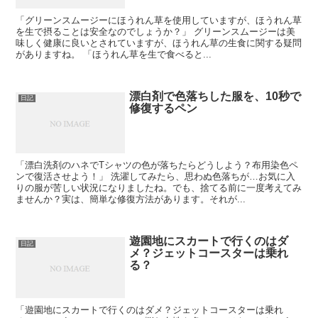
「グリーンスムージーにほうれん草を使用していますが、ほうれん草
を生で摂ることは安全なのでしょうか？」 グリーンスムージーは美
味しく健康に良いとされていますが、ほうれん草の生食に関する疑問
がありますね。 「ほうれん草を生で食べると...
漂白剤で色落ちした服を、10秒で
日記
修復するペン
「漂白洗剤のハネでTシャツの色が落ちたらどうしよう？布用染色ペ
ンで復活させよう！」 洗濯してみたら、思わぬ色落ちが…お気に入
りの服が苦しい状況になりましたね。でも、捨てる前に一度考えてみ
ませんか？実は、簡単な修復方法があります。それが...
遊園地にスカートで行くのはダ
日記
メ？ジェットコースターは乗れ
る？
「遊園地にスカートで行くのはダメ？ジェットコースターは乗れ