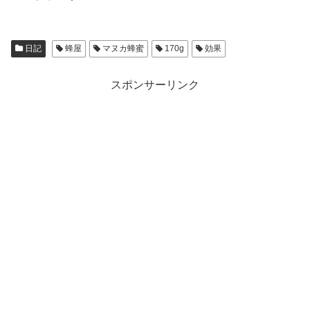
日記
蜂屋
マヌカ蜂蜜
170g
効果
スポンサーリンク